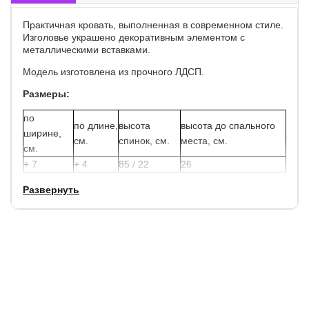
Практичная кровать, выполненная в современном стиле.
Изголовье украшено декоративным элементом с
металлическими вставками.
Модель изготовлена из прочного ЛДСП.
Размеры:
по
по длине,
высота
высота до спального
ширине,
см.
спинок, см.
места, см.
см.
+ 7
+ 4
85 / 22
26
Развернуть
В стоимость кровати уже включено анатомическое
основание под матрас с березовыми ламелями.
Матрас не входит в стоимость кровати, выбрать и зказать
его можно в нашем магазине.
Гарантия:
1,5 года
Срок службы:
10 лет