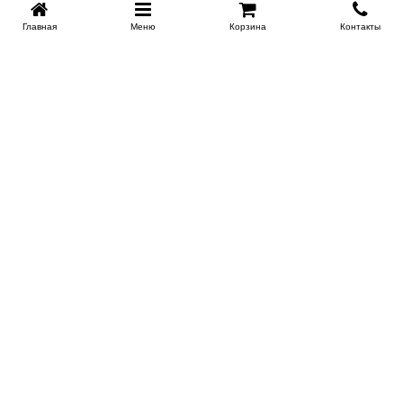
Главная
Меню
Корзина
Контакты
Купить в 1 клик
KROVATI-NOVOSIBIRSK.RU
+7 (383) 209 93 69
НСК
Работаем 10:00-22:00
Заказать обратный звонок
ИНФОРМАЦИЯ
Доставка
Контакты
Поставщикам
Гарантия и возврат
О магазине