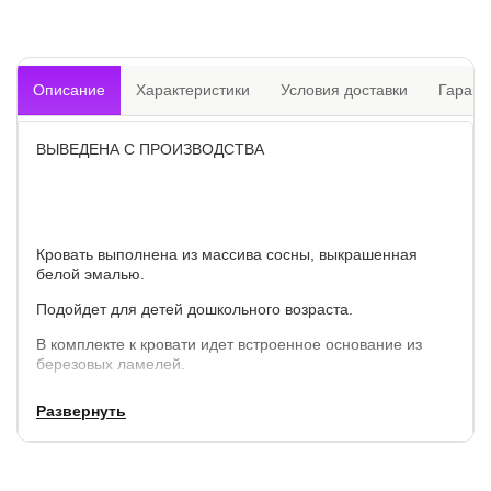
Описание
Характеристики
Условия доставки
Гарант
ВЫВЕДЕНА С ПРОИЗВОДСТВА
Кровать выполнена из массива сосны, выкрашенная
белой эмалью.
Подойдет для детей дошкольного возраста.
В комплекте к кровати идет встроенное основание из
березовых ламелей.
Доп.опция: выкатные ящики на колесиках. В комплект не
Развернуть
входят и приобретаются отдельно.
Внутренние габариты выкатных ящиков (мм): 940 х 820 х
220.