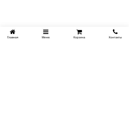
Главная
Меню
Корзина
Контакты
KROVATI-NOVOSIBIRSK.RU
+7 (383) 209 93 69
НСК
Работаем 10:00-22:00
Заказать обратный звонок
ИНФОРМАЦИЯ
Доставка