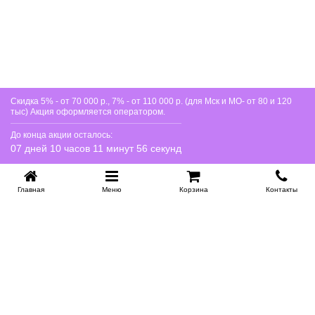
Скидка 5% - от 70 000 р., 7% - от 110 000 р. (для Мск и МО- от 80 и 120
тыс) Акция оформляется оператором.
До конца акции осталось:
07 дней 10 часов 11 минут 56 секунд
Главная
Меню
Корзина
Контакты
KROVATI-NOVOSIBIRSK.RU
+7 (383) 209 93 69
НСК