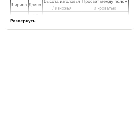
Высота изголовья
Просвет между полом
Ширина:
Длина:
/ изножья
и кроватью
+36
+30 см.
141 см./ 41 см.
8,5 см.
Развернуть
см.
В стоимость кровати не входит ортопедическое
основание, его можно выбрать и заказать в нашем
магазине.
При покупке кровати с основанием с подъемным
механизмом, можно отдельно заказать донышки, чтобы
можно было положить вещи либо постельные
принадлежности.
Матрас не входит в стоимость кровати, выбрать и
заказать можно матрас у нас.
Вся сопутствующая мебель: тумбы, комоды и
освещение, заказывается отдельно.
Срок службы:
10 лет.