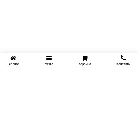
Главная
Меню
Корзина
Контакты
KROVATI-NOVOSIBIRSK.RU
+7 (383) 209 93 69
НСК
Работаем 10:00-22:00
Заказать обратный звонок