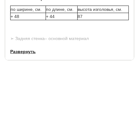
по ширине, см.
по длине, см.
высота изголовья, см.
+ 48
+ 44
87
➢ Задняя стенка– основной материал
➢ Опоры – массив березы, цвет Мокко
Развернуть
➢ Кровать укомплектована интегрированным
основанием (залегание 5 или 10 см. по выбору)
➢ Изголовье имеет слегка закругленную по краям
форму, это придает кровати ее неповторимый вид и
повышенный комфорт
➢ Объемные царги имеют толщину 12 см
➢ Толщина изголовья – 28 см!
Матрас не входит в стоимость кровати.
Рекомендованная высота матраса при нижнем залегании