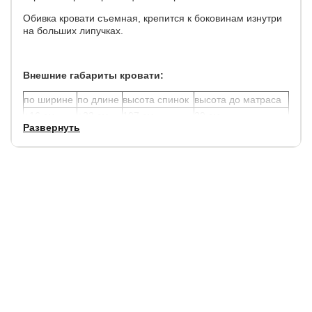
Обивка кровати съемная, крепится к боковинам изнутри
на больших липучках.
Внешние габариты кровати:
по ширине
по длине
высота спинок
высота до матраса
+16 см.
+23 см.
107 см.
29 см.
Развернуть
Углубление под матрас 10 см. Матрас не входит в
стоимость кровати, выбрать и заказать матрас можно у
нас на сайте.
В комплект кровати включено кроватное основание.
Каркас основания производится из металла, а ламели -
из берёзы.
Просвет над полом 11 см., что позволяет облегчить
уборку под кроватью, в том числе роботом – пылесосом.
Доп. опции: