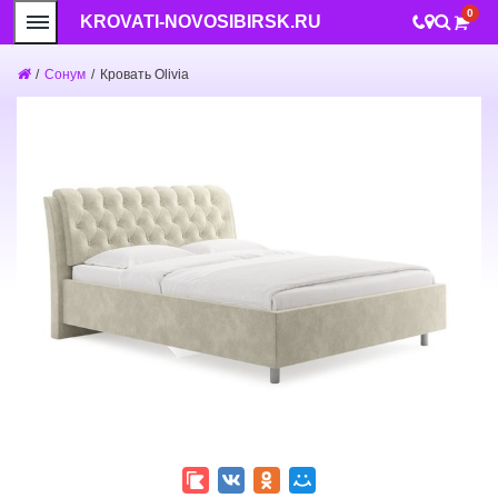
0
KROVATI-NOVOSIBIRSK.RU
/
Сонум
/
Кровать Olivia