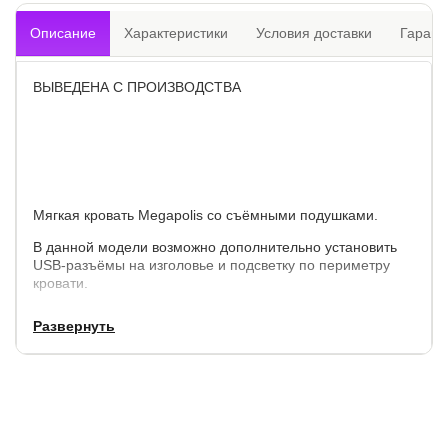
Описание
Характеристики
Условия доставки
Гарант
ВЫВЕДЕНА С ПРОИЗВОДСТВА
Мягкая кровать Megapolis со съёмными подушками.
В данной модели возможно дополнительно установить
USB-разъёмы на изголовье и подсветку по периметру
кровати.
Материалы:
Развернуть
каркас - ДСП, ЛДСП и ХДФ
обивка - мебельная ткань с покрытием Teflon
Внешние габариты кровати: