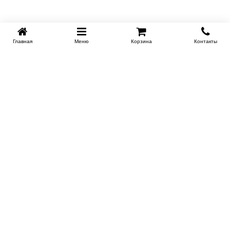
Главная
Меню
Корзина
Контакты
KROVATI-NOVOSIBIRSK.RU
+7 (383) 209 93 69
НСК
Работаем 10:00-22:00
Заказать обратный звонок
ИНФОРМАЦИЯ
Доставка
Контакты
Поставщикам