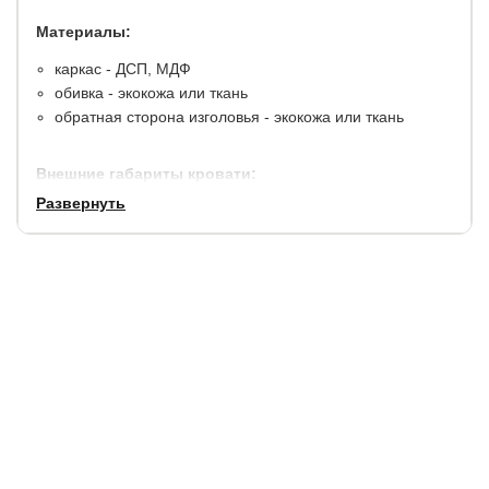
Материалы:
каркас - ДСП, МДФ
обивка - экокожа или ткань
обратная сторона изголовья - экокожа или ткань
Внешние габариты кровати:
Развернуть
по ширине, см.
по длине, см.
высота спинок, см.
+ 10
+ 23
96/41
Просвет над полом - 15 см. Высота царги (боковины) - 21
см.
Матрас и основание не входят в комплектацию. Заказать
матрас можно в нашем магазине.
Дополнительная опция:
длина спального места 210 см.
(+ 15% к стоимости кровати).
Дополнительно можно заказать мебель для спальни:
тумбы, комоды, шкафы.