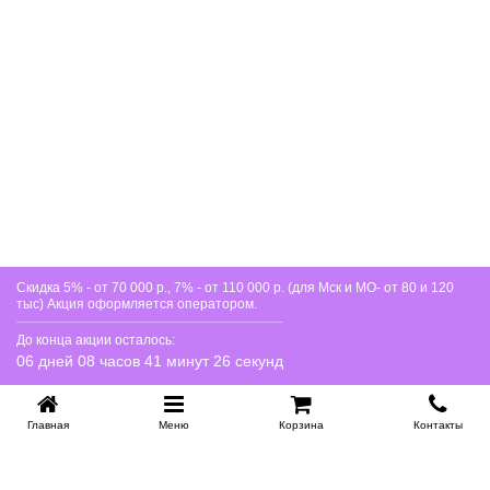
можно ли вызвать химчистку?
Да, допускается деликатная химчистка без снятия
обивки.
Скидка 5% - от 70 000 р., 7% - от 110 000 р. (для Мск и МО- от 80 и 120
тыс) Акция оформляется оператором.
До конца акции осталось:
06 дней 08 часов 41 минут 25 секунд
Главная
Меню
Корзина
Контакты