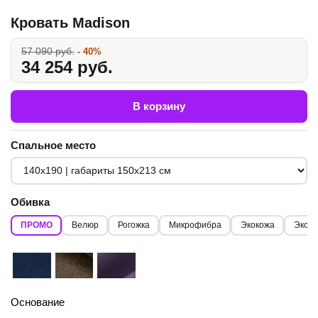
Кровать Madison
57 090 руб.
- 40%
34 254 руб.
В корзину
Спальное место
Обивка
ПРОМО
Велюр
Рогожка
Микрофибра
Экокожа
Экоко
Основание