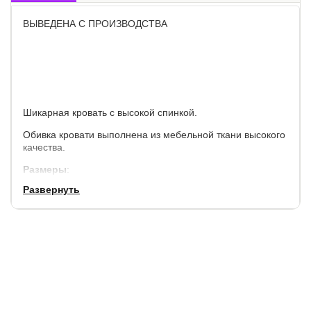
ВЫВЕДЕНА С ПРОИЗВОДСТВА
Шикарная кровать с высокой спинкой.
Обивка кровати выполнена из мебельной ткани высокого
качества.
Размеры
:
Развернуть
по ширине, см
по длине,см
высота изголовья,см
+ 23 см
+ 35 см
107 см
Просвет над полом: 6-17,5 см.
Высота боковины: 48,5 см.
Основание
не включено в стоимость.