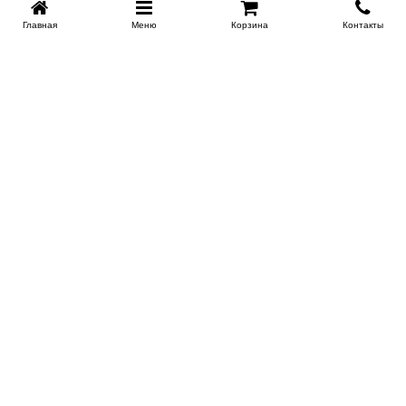
Главная
Меню
Корзина
Контакты
KROVATI-NOVOSIBIRSK.RU
+7 (383) 209 93 69
НСК
Работаем 10:00-22:00
Заказать обратный звонок
ИНФОРМАЦИЯ
Доставка
Контакты
Поставщикам
Гарантия и возврат
О магазине