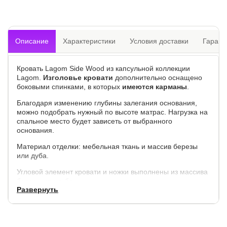
Описание
Характеристики
Условия доставки
Гарант
Кровать Lagom Side Wood из капсульной коллекции
Lagom.
Изголовье кровати
дополнительно оснащено
боковыми спинками, в которых
имеются карманы
.
Благодаря изменению глубины залегания основания,
можно подобрать нужный по высоте матрас. Нагрузка на
спальное место будет зависеть от выбранного
основания.
Материал отделки: мебельная ткань и массив березы
или дуба.
Угловой элемент кровати и ножки выполнены из массива
березы или дуба.
Развернуть
Обратная сторона изголовья: спанбонд.