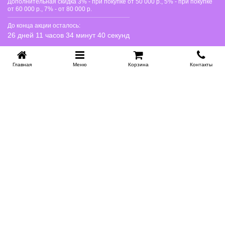
Дополнительная скидка 3% - при покупке от 50 000 р., 5% - при покупке
от 60 000 р., 7% - от 80 000 р.
До конца акции осталось:
26 дней 11 часов 34 минут 40 секунд
Главная
Меню
Корзина
Контакты
KROVATI-NOVOSIBIRSK.RU
+7 (383) 209 93 69
НСК
Работаем 10:00-22:00
Заказать обратный звонок
ИНФОРМАЦИЯ
Доставка