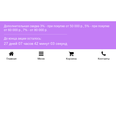
(160 мм) позволяют без труда проводить уборку под
кроватью, включая использование робота-пылесоса.
Кровать продается без основания, но вы можете выбрать
подходящее из выпадающего списка на странице
товара.
Дополнительная скидка 3% - при покупке от 50 000 р., 5% - при покупке
от 60 000 р., 7% - от 80 000 р.
До конца акции осталось:
27 дней 07 часов 42 минут 02 секунд
Главная
Меню
Корзина
Контакты
KROVATI-NOVOSIBIRSK.RU
+7 (383) 209 93 69
НСК
Работаем 10:00-22:00