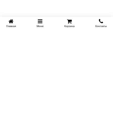
Главная
Меню
Корзина
Контакты
KROVATI-NOVOSIBIRSK.RU
+7 (383) 209 93 69
НСК
Работаем 10:00-22:00
Заказать обратный звонок
ИНФОРМАЦИЯ
Доставка
Контакты