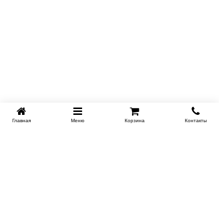
Главная
Меню
Корзина
Контакты
KROVATI-NOVOSIBIRSK.RU
+7 (383) 209 93 69
НСК
Работаем 10:00-22:00