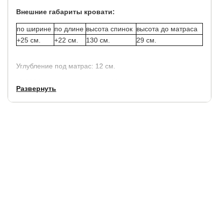
Внешние габариты кровати:
по ширине
по длине
высота спинок
высота до матраса
+25 см.
+22 см.
130 см.
29 см.
Углубление под матрас: 12 см.
*C 2026 просвет над полом - 10 см.
Развернуть
В комплект кровати включено кроватное основание.
Каркас основания производится из металла, а ламели -
из берёзы.
Доп. опции:
изготовление кровати длиной 210 и 220 см. - плюс
20% к стоимости кровати.
Гарантия:
18 мес.