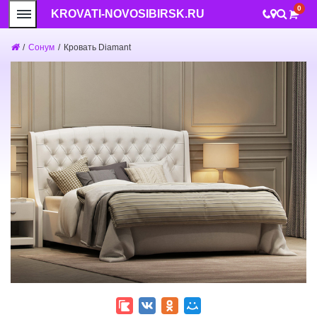
0
KROVATI-NOVOSIBIRSK.RU
/
Сонум
/
Кровать Diamant