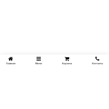
Главная
Меню
Корзина
Контакты
KROVATI-NOVOSIBIRSK.RU
+7 (383) 209 93 69
НСК
Работаем 10:00-22:00