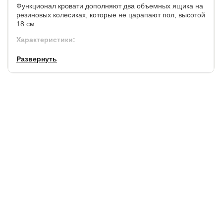
Функционал кровати дополняют два объемных ящика на
резиновых колесиках, которые не царапают пол, высотой
18 см.
Характеристики:
Матрас утопает относительно царги (боковины
Развернуть
кровати) на 6 см. Матрас не входит в стоимость
кровати, выбрать и купить матрас к кровати можно в
нашем магазине..
Высота от пола до спального места: 28 см.
Встроенное ортопедическое основание. выдерживает
120 кг на одно спальное место.
Глубина ящика 58 см. при любой ширине спального
места
Габаритные размеры:
ширина
длина
высота изголовья / изножья
+ 8 см.
+ 7 см.
86 / 75 см.