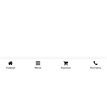
хранения белья и сезонных вещей без потери эстетики
модели.
Главная
Меню
Корзина
Контакты
KROVATI-NOVOSIBIRSK.RU
+7 (383) 209 93 69
НСК