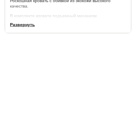
Роскошная кровать с обивкой из экокожи высокого
качества.
В комплекте кровати подъемный механизм.
Развернуть
Размеры
:
по
по
высота
высота до основания
ширине,
длине,
изголовья, см
под матрас, см
см
см
+ 32
+ 46
105
22-26
Минимальная высота матраса: 22 см.
Полезная глубина ящика: 18 см.
Матрас не входит в стоимость кровати, выбрать и купить
матрас к кровати можно в нашем магазине.
Доп. опция:
стразы, можно заказать отдельно.