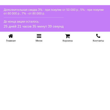
Дополнительная скидка 3% - при покупке от 50 000 р., 5% - при покупке
от 60 000 р., 7% - от 80 000 р.
До конца акции осталось:
25 дней 21 часов 35 минут 39 секунд
Главная
Меню
Корзина
Контакты
KROVATI-NOVOSIBIRSK.RU
+7 (383) 209 93 69
НСК
Работаем 10:00-22:00
Заказать обратный звонок
ИНФОРМАЦИЯ