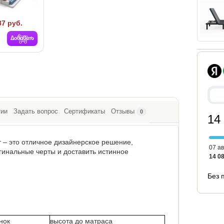
87 руб.
Добавить
тии
Задать вопрос
Сертификаты
Отзывы
0
14
т – это отличное дизайнерское решение,
07 ав
гинальные черты и доставить истинное
14 08
Без 
нок
высота до матраса