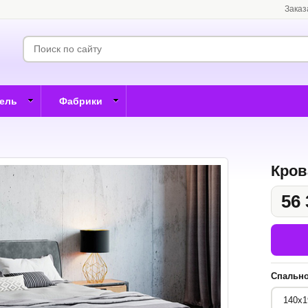
Заказ
бель
Фабрики
Кров
56 
Спально