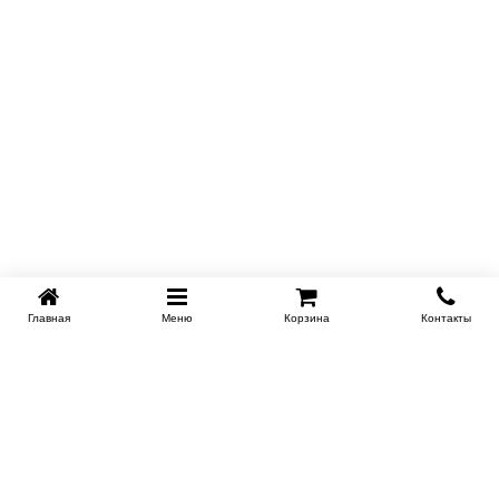
спиралевидный синтетический пух. Он
гипоаллергенен, быстро восстанавливает
первоначальную форму после сжатия.
Гарантия
:18 месяцев
Главная
Меню
Корзина
Контакты
KROVATI-NOVOSIBIRSK.RU
+7 (383) 209 93 69
НСК