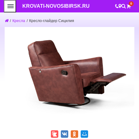
0
KROVATI-NOVOSIBIRSK.RU
/
Кресла
/
Кресло-глайдер Сицилия