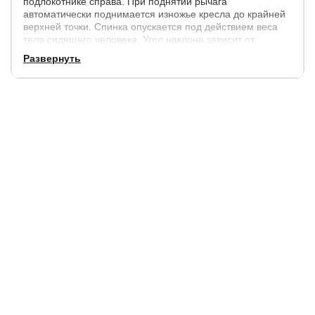
подлокотнике справа. При поднятии рычага
автоматически поднимается изножье кресла до крайней
верхней точки. Спинка опускается под действием веса
тела сидящего человека. Угол наклона зависит от
прилагаемой нагрузки. Положение спинки не
Развернуть
фиксируется. При снятии нагрузки спинка возвращается
в исходное положение. Для того, чтобы сложить изножье,
необходимо согнуть ноги в коленях и сопроводить
изножье до характерного щелчка. Такой механизм имеет
4 положения: «ТВ» — поднятое изножье, «релакс» —
опущенная спинка, вращение на 360 градусов, функция
«кресла-качалки». Рассчитан на каждый день, прост в
обращении, выдерживает максимальную
распределенную нагрузку до 140 кг.
Преимущества:
Длина ног (бедро + голень) среднестатистического
человека составляет 105-108 см, поэтому для
комфортной посадки глубина + высота сидения
диванов приближена к 105-108 см.
Оптимальный угол между корпусом и бедром для
правильной посадки составляет 90-120 градусов. Это
обеспечивает правильную посадку при максимальном