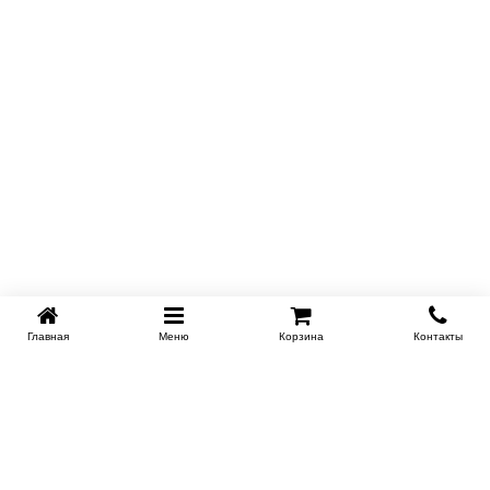
Главная
Меню
Корзина
Контакты
KROVATI-NOVOSIBIRSK.RU