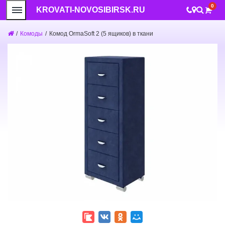
0
KROVATI-NOVOSIBIRSK.RU
/
Комоды
/
Комод OrmaSoft 2 (5 ящиков) в ткани