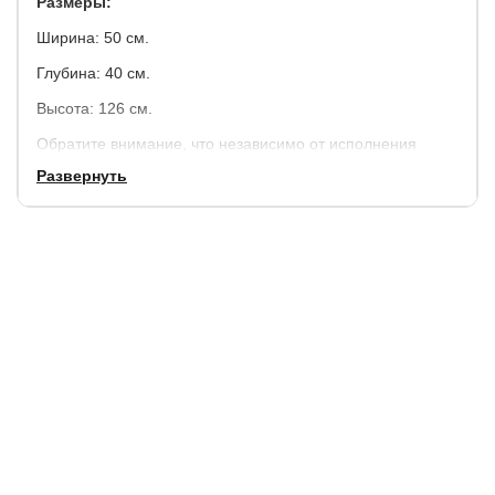
Размеры:
Ширина: 50 см.
Глубина: 40 см.
Высота: 126 см.
Обратите внимание, что независимо от исполнения
комода - цвет внутреннего исполнения будет черным.
Развернуть
Гарантия:
3 года
Срок службы:
10 лет.