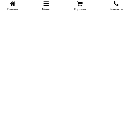
Главная
Меню
Корзина
Контакты
KROVATI-NOVOSIBIRSK.RU
+7 (383) 209 93 69
НСК
Работаем 10:00-22:00
Заказать обратный звонок
ИНФОРМАЦИЯ
Доставка
Контакты
Поставщикам
Гарантия и возврат
О магазине