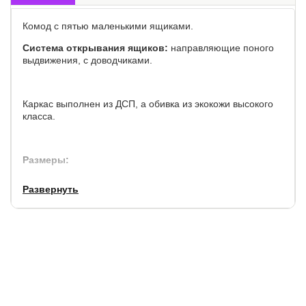
Комод с пятью маленькими ящиками.
Система открывания ящиков:
направляющие поного
выдвижения, с доводчиками.
Каркас выполнен из ДСП, а обивка из экокожи высокого
класса.
Размеры:
Ширина: 50 см.
Развернуть
Глубина: 40 см.
Высота: 126 см.
Обратите внимание, что независимо от исполнения
комода - цвет внутреннего исполнения будет черным.
Гарантия:
3 года.