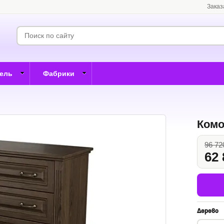
Заказ
бель
Фабрики
Комо
96 72
62 
Дерево