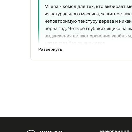
Milena - комод для тех, кто выбирает м
из натурального массива, защитное лак
неповторимую текстуру дерева и никак
через год. Четыре глубоких ящика на 
выдвижения делают хранение удобным, а
материала без лишних слов.
Развернуть
4
61 кг
больших ящика
вес - показатель
полного
плотного массива
выдвижения
Почему выбирают Milena
Фасады из массива - не расслаивают
01
Каркас и фасады ящиков из натуральног
ЛДСП, массив не отслаивается по краям