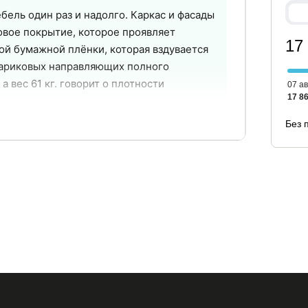
ебель один раз и надолго. Каркас и фасады
овое покрытие, которое проявляет
17
ой бумажной плёнки, которая вздувается
шариковых направляющих полного
 вес 61 кг. говорит о плотности
07 ав
17 86
Без 
10 лет
2 года
заявленный срок
официальная
службы
гарантия
ся и не вздуваются
о массива дерева. В отличие от плёночного
 и не реагирует на перепады влажности.