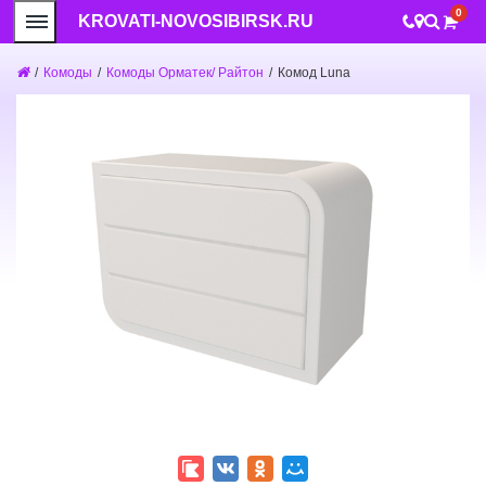
0
KROVATI-NOVOSIBIRSK.RU
/
Комоды
/
Комоды Орматек/ Райтон
/
Комод Luna