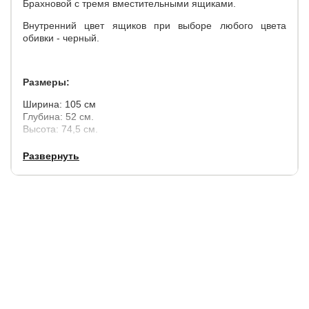
Брахновой с тремя вместительными ящиками.
Внутренний цвет ящиков при выборе любого цвета
обивки - черный.
Размеры:
Ширина: 105 см
Глубина: 52 см.
Высота: 74,5 см.
Дизайн комода (левый или правый) формируют особый
Развернуть
взгляд относительной остальных предметов интерьера.
Столешница на комоде изготовлена из прозрачного
закалённого стекла. Стеклянная столешница углублена в
каркас и поставляется в комплекте.
Комод установлен на незаметных подпятниках (0,5 см).
Снаружи комод полностью мягкий, что травмобезопасно.
Специальная система скрытых направляющих с
системой «Push-to-open» ("Нажми, чтобы
открыть") помогает открыть ящик легким нажатием и
предполагает полное отсутствие ручек.