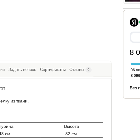
8 
тии
Задать вопрос
Сертификаты
Отзывы
06 ав
0
8 096
Без 
СП.
елку из ткани.
лубина
Высота
48 см.
82 см.