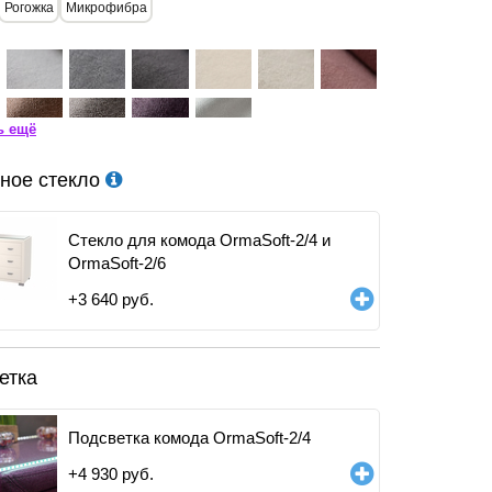
Рогожка
Микрофибра
ь ещё
ное стекло
Стекло для комода OrmaSoft-2/4 и
OrmaSoft-2/6
+
3 640
руб.
етка
Подсветка комода OrmaSoft-2/4
+
4 930
руб.