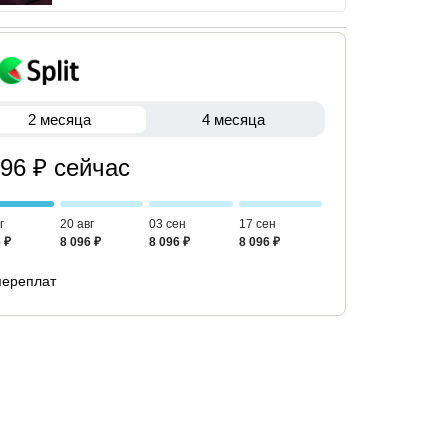
2 месяца
4 месяца
096 ₽ сейчас
г
20 авг
03 сен
17 сен
 ₽
8 096 ₽
8 096 ₽
8 096 ₽
переплат