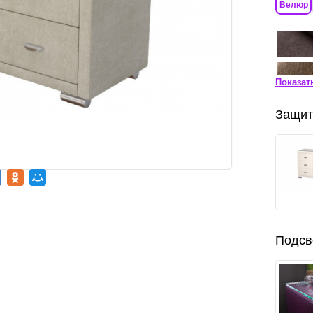
Велюр
Показат
Защит
Подсв