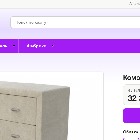
Заказ
бель
Фабрики
Комо
47 62
32 
Обивка