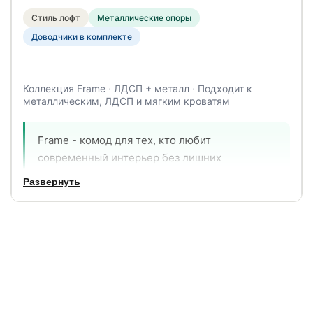
Стиль лофт
Металлические опоры
Доводчики в комплекте
Коллекция Frame · ЛДСП + металл · Подходит к
металлическим, ЛДСП и мягким кроватям
Frame - комод для тех, кто любит
современный интерьер без лишних
украшений. Контраст древесных фактур ЛДСП
Развернуть
и чёрных металлических опор создаёт
характерный лофт-образ, который одинаково
уместен в городской квартире, на даче и в
загородном доме. Три ящика с доводчиками -
и никаких хлопков при закрытии.