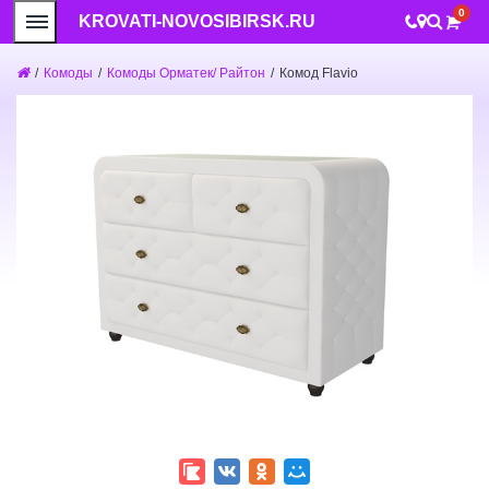
0
KROVATI-NOVOSIBIRSK.RU
/
Комоды
/
Комоды Орматек/ Райтон
/
Комод Flavio