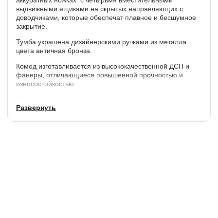
выдвижными ящиками на скрытых направляющих с
доводчиками, которые обеспечат плавное и бесшумное
закрытие.
Тумба украшена дизайнерскими ручками из металла
цвета античная бронза.
Комод изготавливается из высококачественной ДСП и
фанеры, отличающиеся повышенной прочностью и
износостойкостью.
Фасады ящиков и корпус тумбы обиты мебельной тканью
Развернуть
различных типов и расцветок.
Размеры:
ширина, см.
глубина, см.
высота, см.
117
54
84
Обращаем Ваше внимание:
независимо от исполнения тумбы - цвет внутреннего
исполнения всегда будет черным.