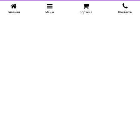
Главная
Меню
Корзина
Контакты
KROVATI-NOVOSIBIRSK.RU
+7 (383) 209 93 69
НСК
Работаем 10:00-22:00
Заказать обратный звонок
ИНФОРМАЦИЯ
Доставка
Купить в 1 клик
Контакты
Поставщикам
Гарантия и возврат