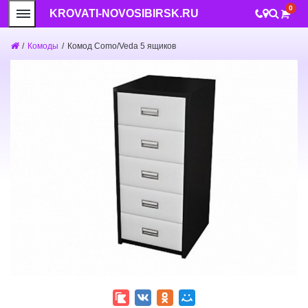
0
KROVATI-NOVOSIBIRSK.RU
/
Комоды
/
Комод Como/Veda 5 ящиков