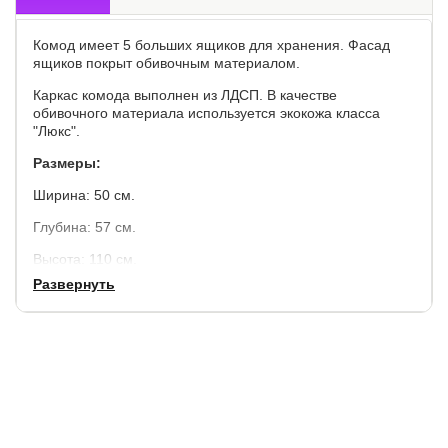
Комод имеет 5 больших ящиков для хранения. Фасад
ящиков покрыт обивочным материалом.
Каркас комода выполнен из ЛДСП. В качестве
обивочного материала используется экокожа класса
"Люкс".
Размеры:
Ширина: 50 см.
Глубина: 57 см.
Высота: 110 см.
Развернуть
Система открывания ящиков:
направляющие полного
выдвижения, с доводчиками.
Гарантия:
3 года.
Срок службы:
10 лет.