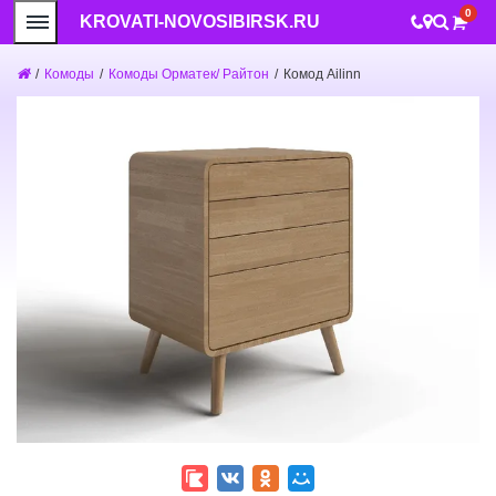
0
KROVATI-NOVOSIBIRSK.RU
/
Комоды
/
Комоды Орматек/ Райтон
/
Комод Ailinn