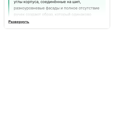
углы корпуса, соединённые на шип,
разноуровневые фасады и полное отсутствие
ручек создают образ, который одинаково
уместен в строгой скандинавской спальне и в
Развернуть
мягком уютном интерьере. Открыть ящик -
одно лёгкое нажатие.
4
20 см
выдвижных ящика с push
просвет от пола - удобно
to open
убирать
85 см
49,5 кг
высота - удобный
вес - показатель плотного
уровень для руки
массива
Что делает Айлин особенным