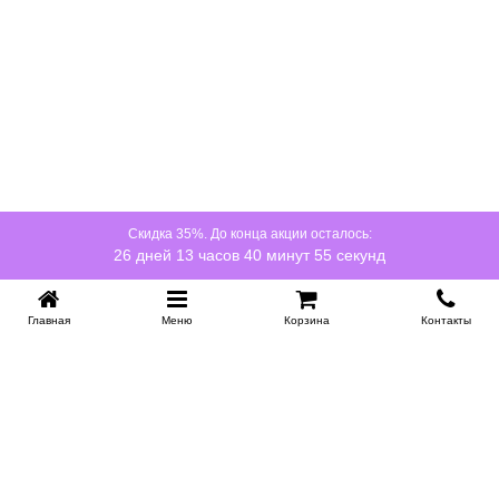
Просвет 20 см - уборка без передвижки
04
мебели
Оптимальная высота ножек позволяет пройти
под комодом шваброй или роботом-
пылесосом. Не нужно двигать мебель при
каждой уборке.
Габариты и характеристики
Скидка 35%. До конца акции осталось:
ШИРИНА
ВЫСОТА
26 дней 13 часов 40 минут 55 секунд
70 см
85 см
ГЛУБИНА
ПРОСВЕТ ОТ ПОЛА
Главная
Меню
Корзина
Контакты
50 см
20 см
КОЛИЧЕСТВО ЯЩИКОВ
ВЫСОТА ФАСАДОВ
4
12 см и24 см
KROVATI-NOVOSIBIRSK.RU
НАГРУЗКА НА ЯЩИК
НАПРАВЛЯЮЩИЕ
+7 (383) 209 93 69
НСК
до 5 кг
Шариковые, push to