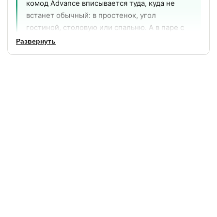
комод Advance вписывается туда, куда не
встанет обычный: в простенок, угол
гостиной, столовую или спальню. А в паре с
тумбами Advance превращается в
Развернуть
законченный ансамбль, который выглядит как
дизайнерское решение, а не случайный набор
мебели.
3
30 кг
глубоких выдвижных
нагрузка на каждый ящик
ящика
Почему покупатели выбирают Advance
Узкий - но ящики глубокие и вместительные
Ширина 80 см. и глубина 50 см. дают три
полноценных ящика. Каждый выдерживает до