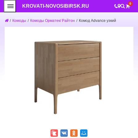
0
KROVATI-NOVOSIBIRSK.RU
/
Комоды
/
Комоды Орматек/ Райтон
/
Комод Advance узкий