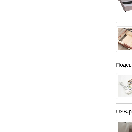
у периметру
, возможно комплектация практически любым
 ткани.
енно выразительно?
Подсв
силуэт более солидным. Мягкая обивка смягчает
глядит тяжёлой и гармонично вписывается в
 спинки. Контраст усиливает эффект: спинка
лее дизайнерской даже в спокойных оттенках.
USB-
льни?