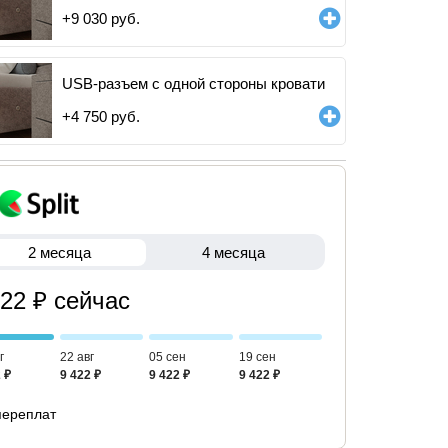
+
9 030
руб.
USB-разъем с одной стороны кровати
+
4 750
руб.
2 месяца
4 месяца
422 ₽ сейчас
г
22 авг
05 сен
19 сен
 ₽
9 422 ₽
9 422 ₽
9 422 ₽
переплат