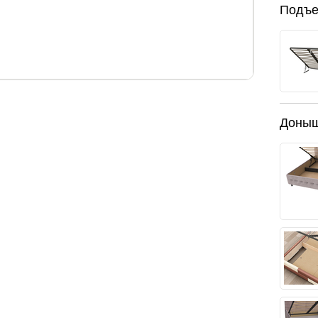
Подъе
 см.
высота спинок, см.
135/ 45
Доны
са справа и слева – 11,7 см
нии 29 см, в нижнем положении 22 см
ъем