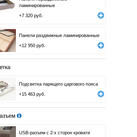
ламинированные
+
7 320
руб.
Панели раздвижные ламинированные
+
12 950
руб.
етка
Подсветка парящего царгового пояса
+
15 463
руб.
разъем
USB-разъем с 2-х сторон кровати