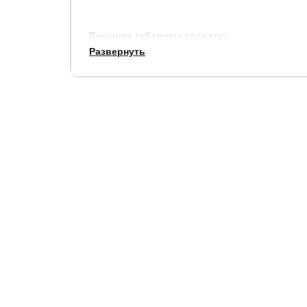
Внешние габариты кровати:
Развернуть
по ширине, см.
по длине,
+ 28
+ 17
➢ Высота изголовья - 135 см
➢ Высота изголовья относительно царги - 90 см
➢ Выступ изголовья относительно царгового поя
➢ Полезная глубина ящика – в верхнем положе
➢ Задняя стенка – спанбонд
➢ Возможна комплектация: Комплект USB-раз
➢ Толщина изголовья – 11,5 см