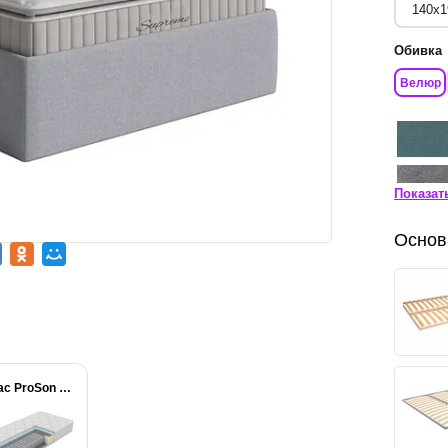
Обивка
Велюр
Показат
Основ
Матрас ProSon Active...