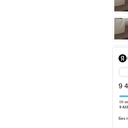
ю форму. Контрастный кант работает тонко — он
ать остаётся визуально лёгкой даже при большой
9 
08 ав
9 422
Без 