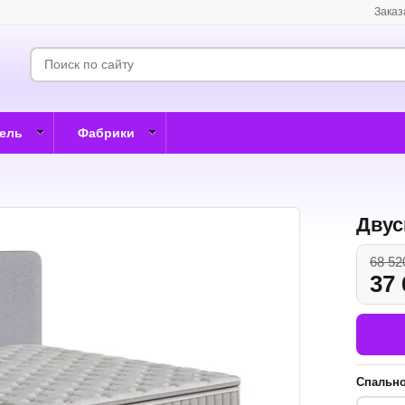
Заказ
бель
Фабрики
Двус
68 52
37 
Спально