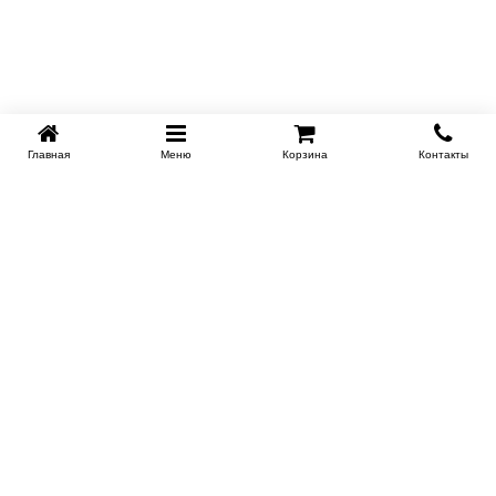
Главная
Меню
Корзина
Контакты
KROVATI-NOVOSIBIRSK.RU
+7 (383) 209 93 69
НСК
Работаем 10:00-22:00
Заказать обратный звонок
ИНФОРМАЦИЯ