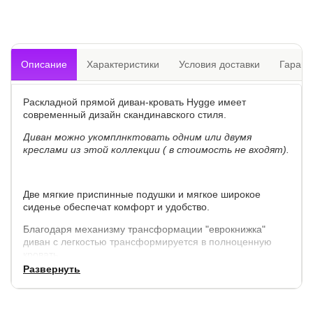
Описание
Характеристики
Условия доставки
Гарант
Раскладной прямой диван-кровать Hygge имеет
современный дизайн скандинавского стиля.
Диван можно укомплнктовать одним или двумя
креслами из этой коллекции ( в стоимость не входят).
Две мягкие приспинные подушки и мягкое широкое
сиденье обеспечат комфорт и удобство.
Благодаря механизму трансформации "еврокнижка"
диван с легкостью трансформируется в полноценную
кровать.
Развернуть
Благодаря беспружинному матрасу, состоящему из
сэндвича двух видов пен разной плотности и жесткости,
сон будет комфортным.