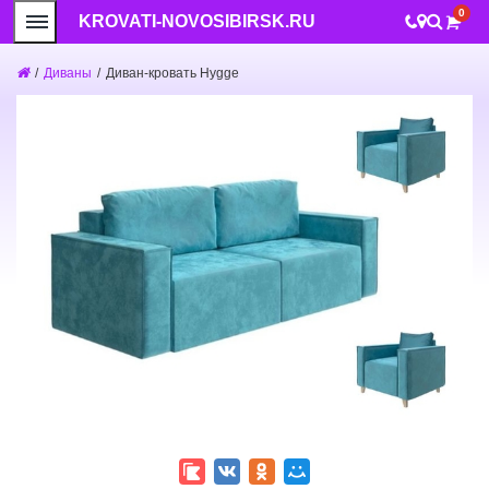
0
KROVATI-NOVOSIBIRSK.RU
/
Диваны
/
Диван-кровать Hygge