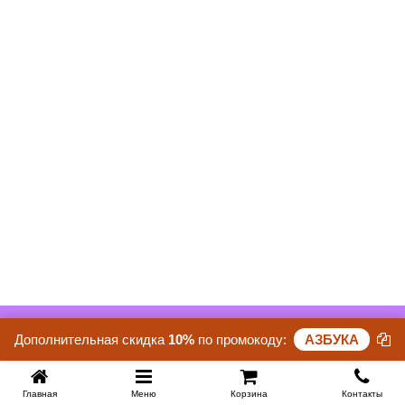
Купить в 1 клик
Скидка 36%. До конца акции осталось:
Дополнительная скидка
10%
по промокоду:
АЗБУКА
26 дней 00 часов 47 минут 01 секунд
Главная
Меню
Корзина
Контакты