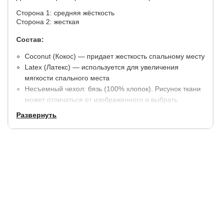
Сторона 1: средняя жёсткость
Сторона 2: жесткая
Состав:
Coconut (Кокос) — придает жесткость спальному месту
Latex (Латекс) — используется для увеличения
мягкости спального места
Несъемный чехол: бязь (100% хлопок). Рисунок ткани
может отличаться от изображенного и выбрать
конкретный вариант невозможно.
Развернуть
Возможена замена чехла на трикотажный или
жаккардовый (цена увеличится).
Высота: 7 см.
Максимальная нагрузка на спальное место: 70 кг.
Гарантия:
1,5 года. При покупке и эксплуатации с
чехлом: 5 лет.