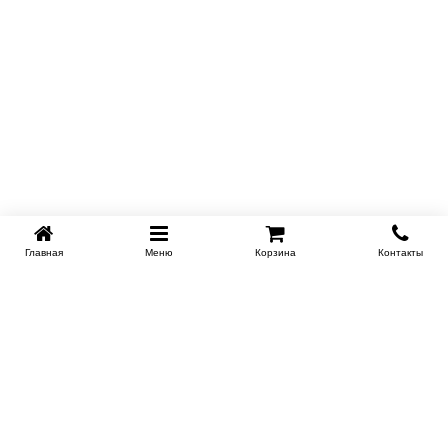
Главная
Меню
Корзина
Контакты
KROVATI-NOVOSIBIRSK.RU
+7 (383) 209 93 69
НСК
Работаем 10:00-22:00