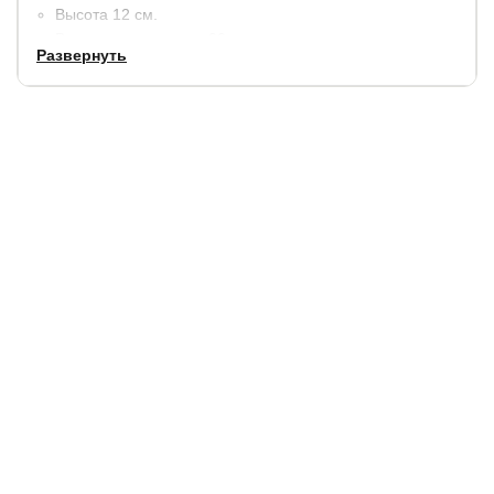
Высота 12 см.
Выдерживает вес до 90 кг.
Развернуть
Чехол Cotton Baby (бязь).
Гарантия
: 2 года.
Купить в 1 клик