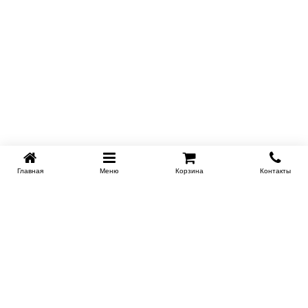
Главная
Меню
Корзина
Контакты
KROVATI-NOVOSIBIRSK.RU
+7 (383) 209 93 69
НСК
Работаем 10:00-22:00