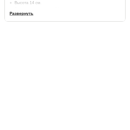
Высота 14 см.
Выдерживает вес до 90 кг.
Развернуть
Чехол Cotton Baby (бязь).
Гарантия
: 2 года.
Купить в 1 клик