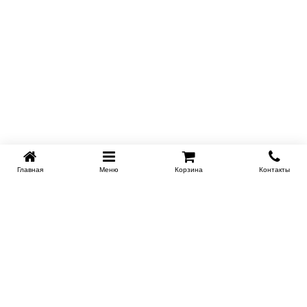
Главная
Меню
Корзина
Контакты
KROVATI-NOVOSIBIRSK.RU
+7 (383) 209 93 69
НСК
Работаем 10:00-22:00