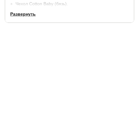
Чехол Cotton Baby (бязь).
Гарантия
: 2 года.
Развернуть
Купить в 1 клик