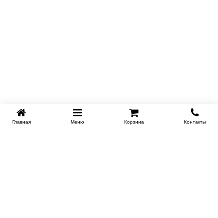
Главная
Меню
Корзина
Контакты
KROVATI-NOVOSIBIRSK.RU
+7 (383) 209 93 69
НСК
Работаем 10:00-22:00