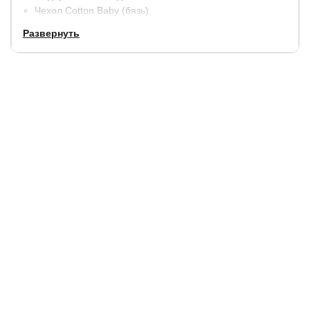
Чехол Cotton Baby (бязь).
Гарантия
: 2 года.
Развернуть
Купить в 1 клик