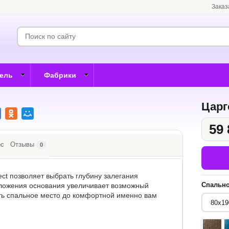
Заказ
бель
Фабрики
Царг
59 
ос
Отзывы
0
ct позволяет выбрать глубину залегания
Спально
оложения основания увеличивает возможный
ать спальное место до комфортной именно вам