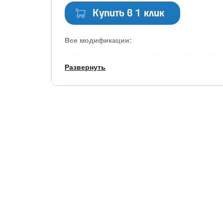
Купить в 1 клик
Все модификации:
80x190
80x200
90x190
90x200
120x1
Развернуть
160x200
180x190
180x200
200x200