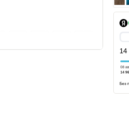
90
120x200
140x190
140x200
160x190
14
08 ав
14 96
Без 