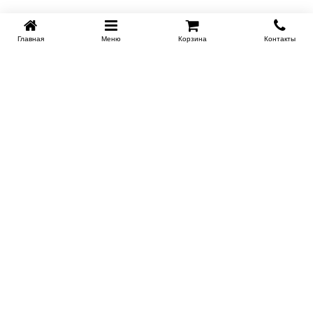
Главная
Меню
Корзина
Контакты
KROVATI-NOVOSIBIRSK.RU
+7 (383) 209 93 69
НСК
Работаем 10:00-22:00
Заказать обратный звонок
ИНФОРМАЦИЯ
Доставка
Контакты
Поставщикам
Гарантия и возврат