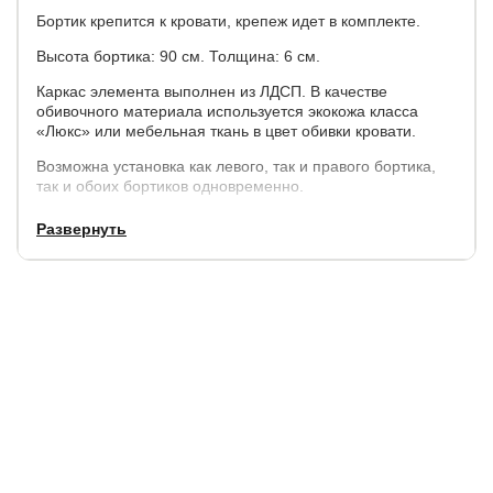
Бортик крепится к кровати, крепеж идет в комплекте.
Высота бортика: 90 см. Толщина: 6 см.
Каркас элемента выполнен из ЛДСП. В качестве
обивочного материала используется экокожа класса
«Люкс» или мебельная ткань в цвет обивки кровати.
Возможна установка как левого, так и правого бортика,
так и обоих бортиков одновременно.
Сторона крепления элемента определяется исходя из
Развернуть
положения «лицом к изголовью».