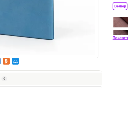
Велюр
Показат
ы
0