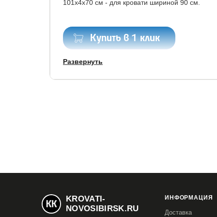
101x4x70 см - для кровати шириной 90 см.
Купить в 1 клик
Развернуть
Все модификации:
80x190
80x200
90x190
90x200
KROVATI-
ИНФОРМАЦИЯ
NOVOSIBIRSK.RU
Доставка