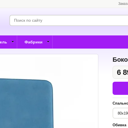
Заказ
бель
Фабрики
Боко
6 8
Спально
Обивка