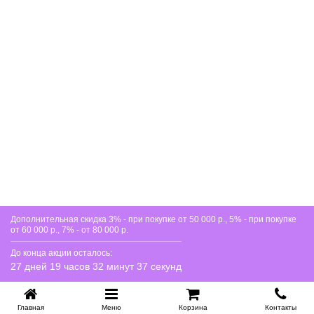
02
мебели
Под комодом легко пройти шваброй или
роботом-пылесосом. Сухая и влажная уборка
без лишних усилий и без необходимости
каждый раз отодвигать комод.
Полное выдвижение + доводчик - ящик не
03
хлопает и не застревает
Шариковые направляющие полного
выдвижения позволяют добраться до вещей в
самом конце ящика. Доводчик мягко
затягивает ящик без хлопка и перекоса.
Подходит для квартиры, дачи и
04
Дополнительная скидка 3% - при покупке от 50 000 р., 5% - при покупке
загородного дома
от 60 000 р., 7% - от 80 000 р.
Универсальный формат 100 × 50 × 90 см
До конца акции осталось:
вписывается в большинство пространств.
27 дней 19 часов 32 минут 37 секунд
Нейтральный лофт-стиль не конфликтует с
уже имеющейся мебелью.
Главная
Меню
Корзина
Контакты