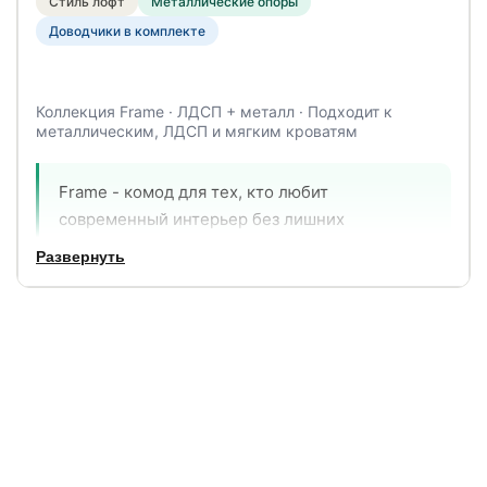
Стиль лофт
Металлические опоры
Доводчики в комплекте
Коллекция Frame · ЛДСП + металл · Подходит к
металлическим, ЛДСП и мягким кроватям
Frame - комод для тех, кто любит
современный интерьер без лишних
украшений. Контраст древесных фактур ЛДСП
Развернуть
и чёрных металлических опор создаёт
характерный лофт-образ, который одинаково
уместен в городской квартире, на даче и в
загородном доме. Три ящика с доводчиками -
и никаких хлопков при закрытии.
3
90 см