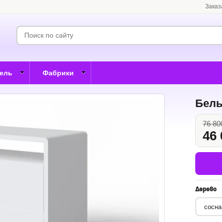
Заказ
бель
Фабрики
Белы
76 80
46 
Дерево