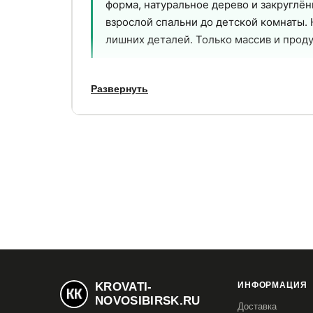
форма, натуральное дерево и закруглён
взрослой спальни до детской комнаты. 
лишних деталей. Только массив и прод
Развернуть
2
100%
ящика полного
массив — корпус,
выдвижения с
фасады и сами
доводчиками
ящики
Почему выбирают Droom
Ящики из неокрашенного массива -бе
01
Корпуса ящиков сделаны из экологичног
Ребёнок может трогать внутренние пове
Полное выдвижение с доводчиком - я
KROVATI-
ИНФОРМАЦИЯ
02
NOVOSIBIRSK.RU
Шариковые направляющие полного выдв
Доставка