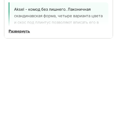
Aksel - комод без лишнего. Лаконичная
скандинавская форма, четыре варианта цвета
и скос под плинтус позволяют вписать его в
любую комнату: спальню, гостиную, детскую
Развернуть
или домашний кабинет и встать вплотную к
стене без зазора. Надёжные шариковые
направляющие обеспечивают плавное и
лёгкое выдвижение ящиков без рывков и
перекосов.
4
97 см
цвета исполнения на
высота - вместительный
выбор
высокий комод
91 см
2 года