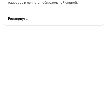
размеров и является обязательной опцией.
Материал:
береза, бук или дуб на выбор.
Развернуть
Внешние габариты:
+1 см к ширине, +3 см к длине
спального места.
Высота короба:
29 см.
Гарантия:
18 мес.
Купить в 1 клик