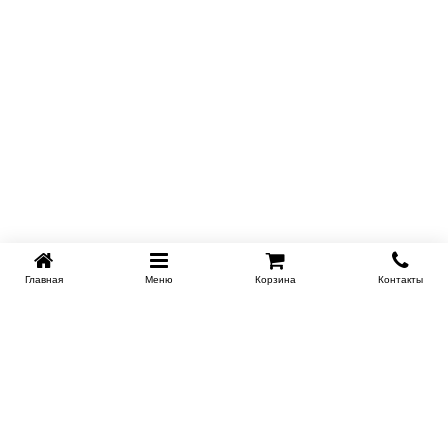
Главная
Меню
Корзина
Контакты
KROVATI-NOVOSIBIRSK.RU
+7 (383) 209 93 69
НСК