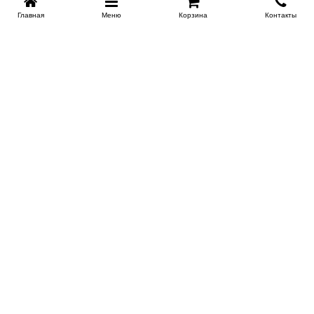
Главная
Меню
Корзина
Контакты
KROVATI-NOVOSIBIRSK.RU
+7 (383) 209 93 69
НСК
Работаем 10:00-22:00
Заказать обратный звонок
ИНФОРМАЦИЯ
Доставка
Контакты
Поставщикам
Гарантия и возврат
О магазине