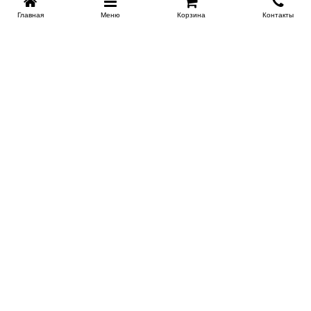
Главная
Меню
Корзина
Контакты
KROVATI-NOVOSIBIRSK.RU
+7 (383) 209 93 69
НСК
Работаем 10:00-22:00
Заказать обратный звонок
ИНФОРМАЦИЯ
Доставка
Контакты
Поставщикам
Гарантия и возврат
О магазине