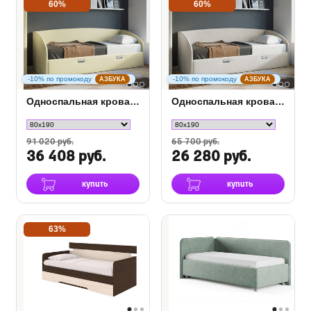
60%
60%
-10% по промокоду
-10% по промокоду
АЗБУКА
АЗБУКА
Односпальная кровать Bono
Односпальная кровать Bono в ткани
91 020 руб.
65 700 руб.
36 408 руб.
26 280 руб.
купить
купить
63%