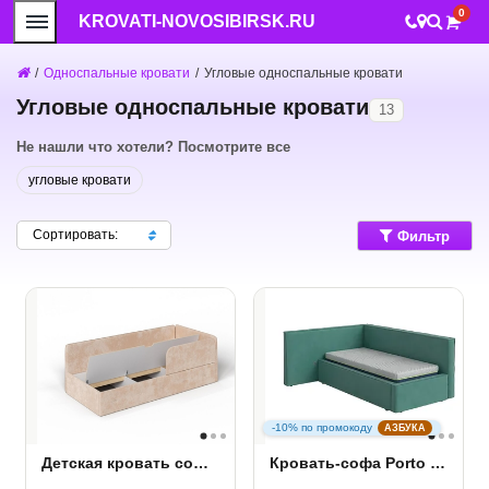
0
KROVATI-NOVOSIBIRSK.RU
/
Односпальные кровати
/
Угловые односпальные кровати
Угловые односпальные кровати
13
Не нашли что хотели? Посмотрите все
угловые кровати
Сортировать:
Фильтр
-10% по промокоду
АЗБУКА
Детская кровать софа Umka
Кровать-софа Porto (правая)