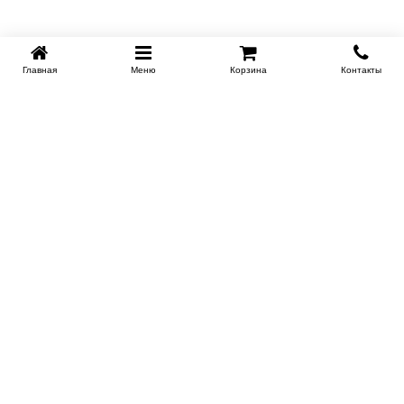
Главная
Меню
Корзина
Контакты
KROVATI-NOVOSIBIRSK.RU
+7 (383) 209 93 69
НСК
Работаем 10:00-22:00
Заказать обратный звонок
ИНФОРМАЦИЯ
Доставка
Контакты
Поставщикам