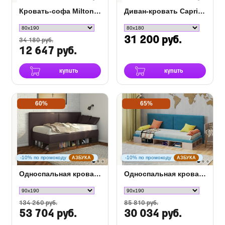
Кровать-софа Milton с ящиком
Диван-кровать Capri Сонум
31 200 руб.
34 180 руб.
12 647 руб.
купить
купить
60%
65%
-10% по промокоду
-10% по промокоду
АЗБУКА
АЗБУКА
Односпальная кровать тахта Lancaster 1 с ПМ
Односпальная кровать тахта Lancaster 1
134 260 руб.
85 810 руб.
53 704 руб.
30 034 руб.